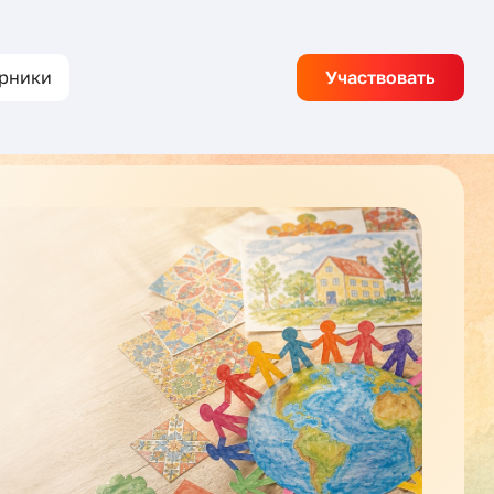
рники
Участвовать