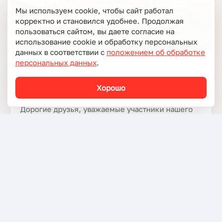
Мы используем cookie, чтобы сайт работал
корректно и становился удобнее. Продолжая
пользоваться сайтом, вы даете согласие на
использование cookie и обработку персональных
данных в соответствии с
положением об обработке
персональных данных
.
31 мая 2025
С Днем защиты детей!
Хорошо
Дорогие друзья, уважаемые участники нашего
конкурса и их родители! Поздравляю вас с Днём
защиты детей. Это особенный праздник,
который из…