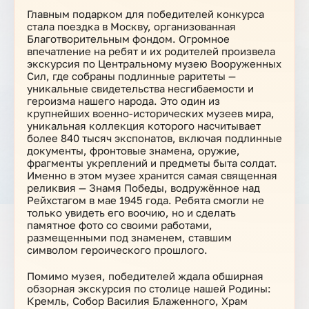
Главным подарком для победителей конкурса
стала поездка в Москву, организованная
Благотворительным фондом. Огромное
впечатление на ребят и их родителей произвела
экскурсия по Центральному музею Вооруженных
Сил, где собраны подлинные раритеты —
уникальные свидетельства несгибаемости и
героизма нашего народа. Это один из
крупнейших военно-исторических музеев мира,
уникальная коллекция которого насчитывает
более 840 тысяч экспонатов, включая подлинные
документы, фронтовые знамена, оружие,
фрагменты укреплений и предметы быта солдат.
Именно в этом музее хранится самая священная
реликвия — Знамя Победы, водружённое над
Рейхстагом в мае 1945 года. Ребята смогли не
только увидеть его воочию, но и сделать
памятное фото со своими работами,
размещенными под знаменем, ставшим
символом героического прошлого.
Помимо музея, победителей ждала обширная
обзорная экскурсия по столице нашей Родины:
Кремль, Собор Василия Блаженного, Храм