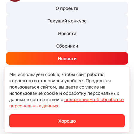
О проекте
Текущий конкурс
Новости
Сборники
Новости
Мы используем cookie, чтобы сайт работал
корректно и становился удобнее. Продолжая
© РЕНОВА 2026
пользоваться сайтом, вы даете согласие на
Политика защиты и обработки
использование cookie и обработку персональных
Пользовательское соглашение
данных в соответствии с
положением об обработке
Связаться: BF@renova-group.ru
персональных данных
.
Разработка сайта
Хорошо