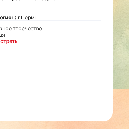
регион:
г.Пермь
рное творчество
ая
отреть