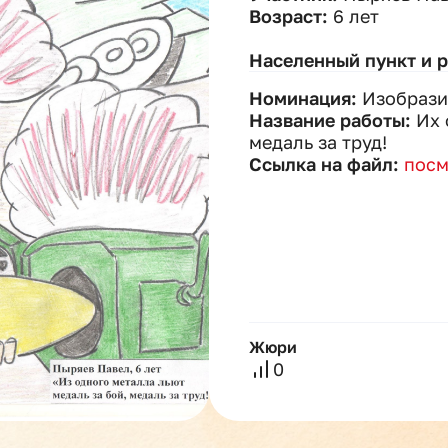
Возраст:
6 лет
Населенный пункт и 
Номинация:
Изобрази
Название работы:
Их 
медаль за труд!
Ссылка на файл:
посм
Жюри
0