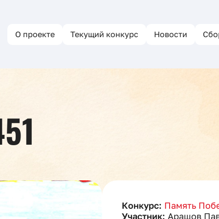
О проекте
Текущий конкурс
Новости
Сбо
451
Конкурс:
Память Побе
Участник:
Арашов Па