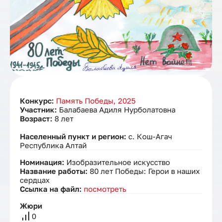
Конкурс:
Память Победы, 2025
Участник:
Балабаева Адиля Нурболатовна
Возраст:
8 лет
Населенный пункт и регион:
с. Кош-Агач
Республика Алтай
Номинация:
Изобразительное искусство
Название работы:
80 лет Победы: Герои в наших
сердцах
Ссылка на файл:
посмотреть
Жюри
0