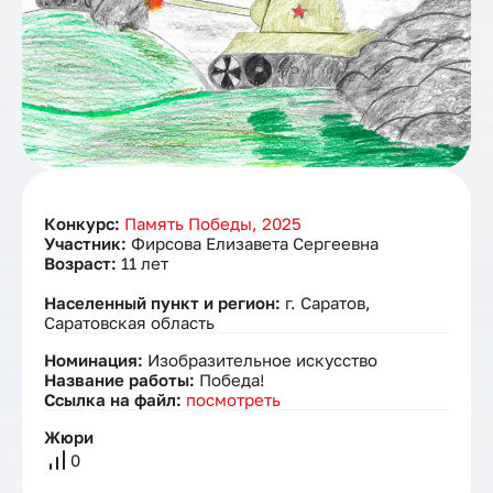
Конкурс:
Память Победы, 2025
Участник:
Фирсова Елизавета Сергеевна
Возраст:
11 лет
Населенный пункт и регион:
г. Саратов,
Саратовская область
Номинация:
Изобразительное искусство
Название работы:
Победа!
Ссылка на файл:
посмотреть
Жюри
0