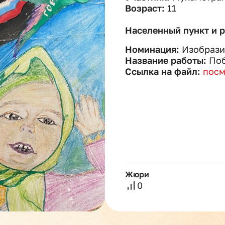
Возраст:
11
Населенный пункт и 
Номинация:
Изобрази
Название работы:
Поб
Ссылка на файл:
посм
Жюри
0