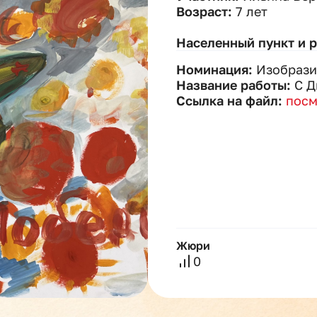
Возраст:
7 лет
Населенный пункт и 
Номинация:
Изобрази
Название работы:
С Д
Ссылка на файл:
посм
Жюри
0