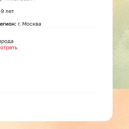
–9 лет
регион:
г. Москва
ирода
отреть